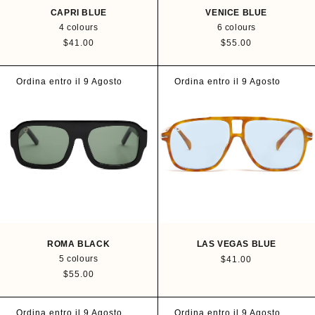
CAPRI BLUE
VENICE BLUE
4 colours
6 colours
R
$41.00
R
$55.00
e
e
g
g
u
u
Ordina entro il 9 Agosto
Ordina entro il 9 Agosto
l
l
a
a
r
r
p
p
r
r
i
i
c
c
e
e
ROMA BLACK
LAS VEGAS BLUE
5 colours
R
$41.00
e
R
$55.00
g
e
u
g
l
u
Ordina entro il 9 Agosto
Ordina entro il 9 Agosto