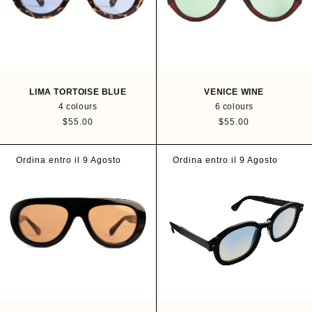
i
i
c
c
e
e
LIMA TORTOISE BLUE
VENICE WINE
4 colours
6 colours
R
$55.00
R
$55.00
e
e
g
g
u
u
Ordina entro il 9 Agosto
Ordina entro il 9 Agosto
l
l
a
a
r
r
p
p
r
r
i
i
c
c
e
e