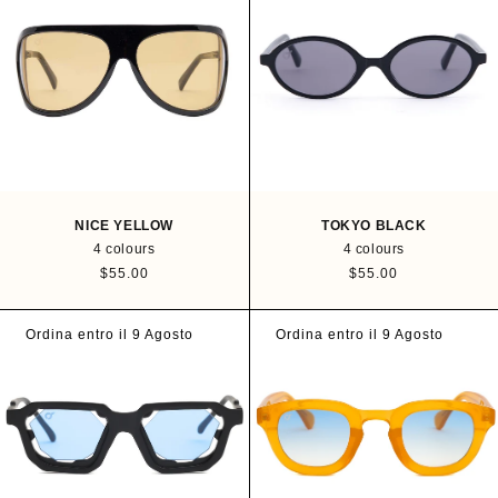
a
a
r
r
p
p
r
r
i
i
c
c
e
e
NICE YELLOW
TOKYO BLACK
4 colours
4 colours
R
$55.00
R
$55.00
e
e
g
g
u
u
Ordina entro il 9 Agosto
Ordina entro il 9 Agosto
l
l
a
a
r
r
p
p
r
r
i
i
c
c
e
e