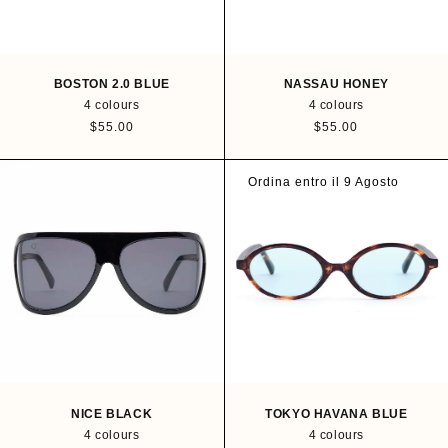
BOSTON 2.0 BLUE
NASSAU HONEY
4 colours
4 colours
R
$55.00
R
$55.00
e
e
g
g
u
u
Ordina entro il 9 Agosto
l
l
a
a
r
r
p
p
r
r
i
i
c
c
e
e
NICE BLACK
TOKYO HAVANA BLUE
4 colours
4 colours