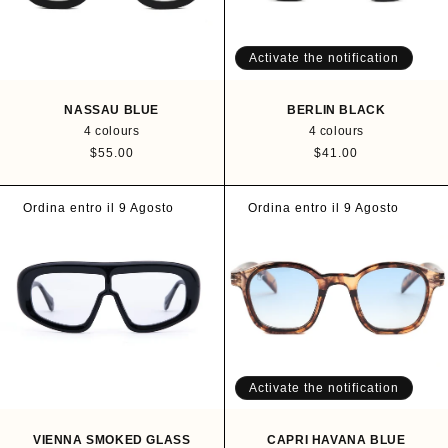
c
c
e
e
Activate the notification
NASSAU BLUE
BERLIN BLACK
4 colours
4 colours
R
$55.00
R
$41.00
e
e
g
g
u
u
Ordina entro il 9 Agosto
Ordina entro il 9 Agosto
l
l
a
a
r
r
p
p
r
r
i
i
c
c
e
e
Activate the notification
VIENNA SMOKED GLASS
CAPRI HAVANA BLUE