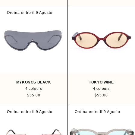
e
g
g
u
u
Ordina entro il 9 Agosto
l
l
a
a
r
r
p
p
r
r
i
i
c
c
e
e
MYKONOS BLACK
TOKYO WINE
4 colours
4 colours
R
$55.00
R
$55.00
e
e
g
g
u
u
Ordina entro il 9 Agosto
Ordina entro il 9 Agosto
l
l
a
a
r
r
p
p