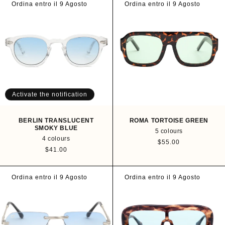
u
u
Ordina entro il 9 Agosto
Ordina entro il 9 Agosto
l
l
a
a
r
r
p
p
r
r
i
i
c
c
e
e
Activate the notification
BERLIN TRANSLUCENT
ROMA TORTOISE GREEN
SMOKY BLUE
5 colours
4 colours
R
$55.00
R
$41.00
e
e
g
g
u
u
Ordina entro il 9 Agosto
Ordina entro il 9 Agosto
l
l
a
a
r
r
p
p
r
r
i