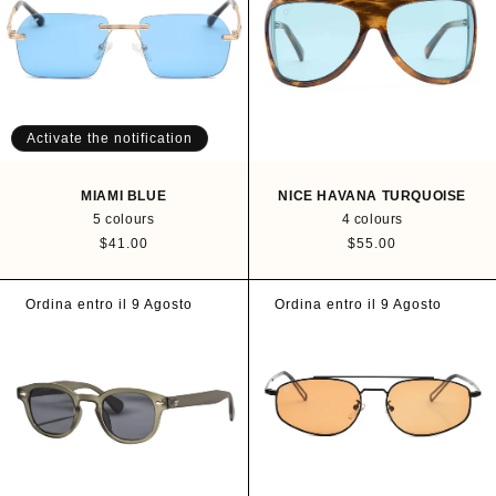
p
p
r
r
i
i
c
c
e
e
Activate the notification
MIAMI BLUE
NICE HAVANA TURQUOISE
5 colours
4 colours
R
$41.00
R
$55.00
e
e
g
g
u
u
Ordina entro il 9 Agosto
Ordina entro il 9 Agosto
l
l
a
a
r
r
p
p
r
r
i
i
c
c
e
e