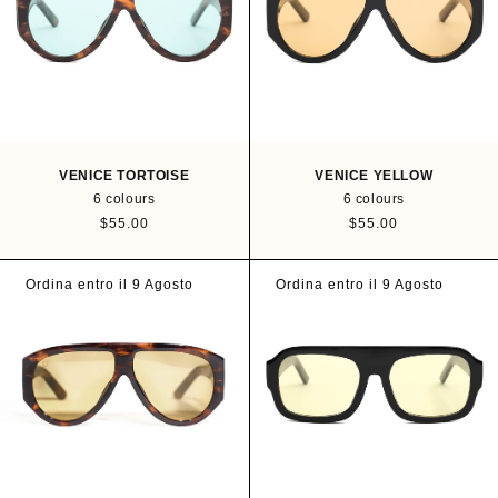
N
:
VENICE TORTOISE
VENICE YELLOW
6 colours
6 colours
R
$55.00
R
$55.00
e
e
g
g
u
u
Ordina entro il 9 Agosto
Ordina entro il 9 Agosto
l
l
a
a
r
r
p
p
r
r
i
i
c
c
e
e