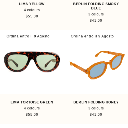
LIMA YELLOW
BERLIN FOLDING SMOKY
BLUE
4 colours
3 colours
R
$55.00
R
$41.00
e
e
g
g
u
u
Ordina entro il 9 Agosto
Ordina entro il 9 Agosto
l
l
a
a
r
r
p
p
r
r
i
i
c
c
e
e
LIMA TORTOISE GREEN
BERLIN FOLDING HONEY
4 colours
3 colours
R
$55.00
R
$41.00
e
e
g
g