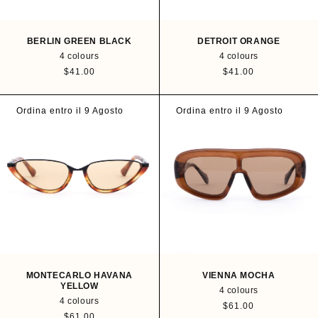
BERLIN GREEN BLACK
DETROIT ORANGE
4 colours
4 colours
R
$41.00
R
$41.00
e
e
g
g
u
u
Ordina entro il 9 Agosto
Ordina entro il 9 Agosto
l
l
a
a
r
r
p
p
r
r
i
i
c
c
e
e
MONTECARLO HAVANA
VIENNA MOCHA
YELLOW
4 colours
4 colours
R
$61.00
R
$61.00