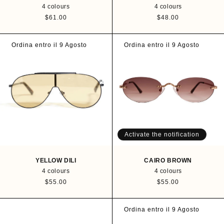
4 colours
4 colours
R
$61.00
R
$48.00
e
e
g
g
u
u
Ordina entro il 9 Agosto
Ordina entro il 9 Agosto
l
l
a
a
r
r
p
p
r
r
i
i
c
c
e
e
Activate the notification
YELLOW DILI
CAIRO BROWN
4 colours
4 colours
R
$55.00
R
$55.00
e
e
g
g
u
u
Ordina entro il 9 Agosto
l
l