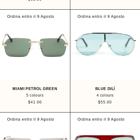
e
e
g
g
u
u
Ordina entro il 9 Agosto
Ordina entro il 9 Agosto
l
l
a
a
r
r
p
p
r
r
i
i
c
c
e
e
MIAMI PETROL GREEN
BLUE DILÍ
5 colours
4 colours
R
$41.00
R
$55.00
e
e
g
g
u
u
Ordina entro il 9 Agosto
Ordina entro il 9 Agosto
l
l
a
a
r
r