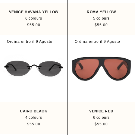
VENICE HAVANA YELLOW
ROMA YELLOW
6 colours
5 colours
R
$55.00
R
$55.00
e
e
g
g
u
u
Ordina entro il 9 Agosto
Ordina entro il 9 Agosto
l
l
a
a
r
r
p
p
r
r
i
i
c
c
e
e
CAIRO BLACK
VENICE RED
4 colours
6 colours
R
$55.00
R
$55.00
e
e