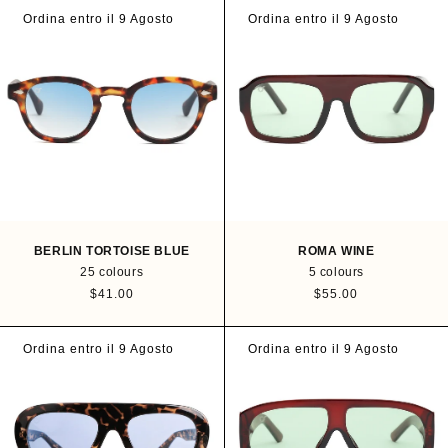
g
g
u
u
Ordina entro il 9 Agosto
Ordina entro il 9 Agosto
l
l
a
a
r
r
p
p
r
r
i
i
c
c
e
e
BERLIN TORTOISE BLUE
ROMA WINE
25 colours
5 colours
R
$41.00
R
$55.00
e
e
g
g
u
u
Ordina entro il 9 Agosto
Ordina entro il 9 Agosto
l
l
a
a
r
r
p
p
r
r