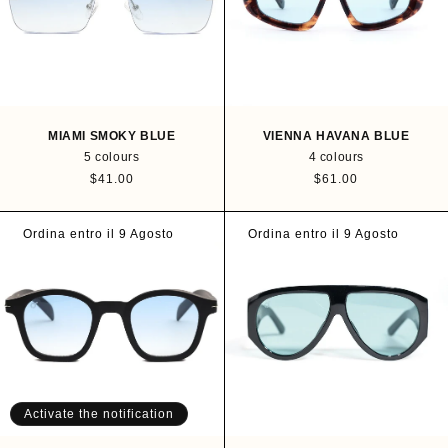
i
c
c
e
e
MIAMI SMOKY BLUE
VIENNA HAVANA BLUE
5 colours
4 colours
R
$41.00
R
$61.00
e
e
g
g
u
u
Ordina entro il 9 Agosto
Ordina entro il 9 Agosto
l
l
a
a
r
r
p
p
r
r
i
i
c
c
e
e
Activate the notification