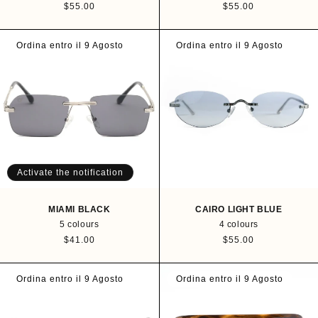
R
$55.00
R
$55.00
e
e
g
g
u
u
Ordina entro il 9 Agosto
Ordina entro il 9 Agosto
l
l
a
a
r
r
p
p
r
r
i
i
c
c
e
e
Activate the notification
MIAMI BLACK
CAIRO LIGHT BLUE
5 colours
4 colours
R
$41.00
R
$55.00
e
e
g
g
u
u
Ordina entro il 9 Agosto
Ordina entro il 9 Agosto
l
l
a
a
r
r