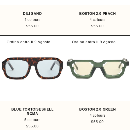
DILI SAND
BOSTON 2.0 PEACH
4 colours
4 colours
R
$55.00
R
$55.00
e
e
g
g
u
u
Ordina entro il 9 Agosto
Ordina entro il 9 Agosto
l
l
a
a
r
r
p
p
r
r
i
i
c
c
e
e
BLUE TORTOISESHELL
BOSTON 2.0 GREEN
ROMA
4 colours
5 colours
R
$55.00
R
$55.00
e