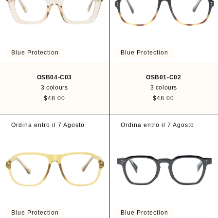
N
:
Blue Protection
Blue Protection
OSB04-C03
OSB01-C02
3 colours
3 colours
R
$48.00
R
$48.00
e
e
g
g
u
u
Ordina entro il 7 Agosto
Ordina entro il 7 Agosto
l
l
a
a
r
r
p
p
r
r
i
i
c
c
e
e
Blue Protection
Blue Protection