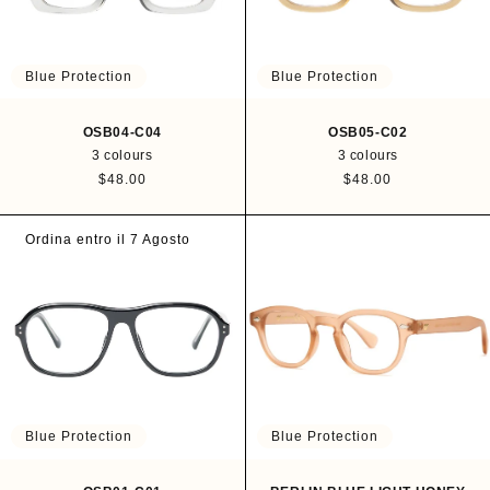
Blue Protection
Blue Protection
OSB04-C04
OSB05-C02
3 colours
3 colours
R
$48.00
R
$48.00
e
e
g
g
u
u
Ordina entro il 7 Agosto
l
l
a
a
r
r
p
p
r
r
i
i
c
c
e
e
Blue Protection
Blue Protection