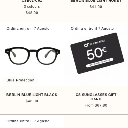
OSB01-C01
BERLIN BLUE LIGHT HONEY
3 colours
R
$41.00
e
R
$48.00
g
e
u
g
l
u
Ordina entro il 7 Agosto
Ordina entro il 7 Agosto
a
l
r
a
p
r
r
p
i
r
c
i
e
c
e
Blue Protection
BERLIN BLUE LIGHT BLACK
OS SUNGLASSES GIFT
CARD
R
$48.00
R
From $67.80
e
e
g
g
u
u
Ordina entro il 7 Agosto
l
l
a