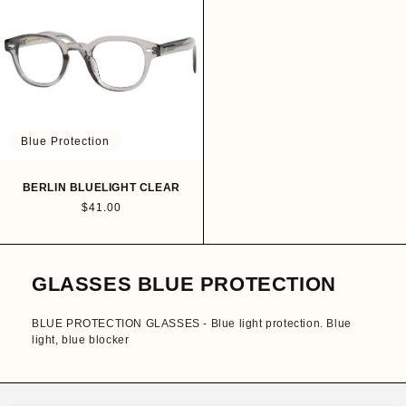
a
r
r
p
p
r
r
i
i
c
c
e
e
Blue Protection
BERLIN BLUELIGHT CLEAR
R
$41.00
e
g
u
l
GLASSES BLUE PROTECTION
a
r
p
BLUE PROTECTION GLASSES - Blue light protection. Blue
r
light, blue blocker
i
c
e