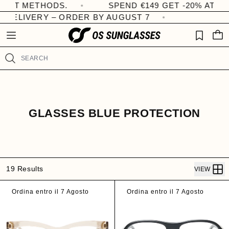
METHODS.
R
SPEND €149 GET -20% AT CHECKO
Skip to
W
content
e
I
ELIVERY – ORDER BY AUGUST 7
C
S
a
A
H
d
R
LI
T
t
S
Search
h
T
e
P
r
i
C
GLASSES BLUE PROTECTION
v
O
a
L
c
y
L
P
E
19 Results
VIEW
o
C
l
Ordina entro il 7 Agosto
Ordina entro il 7 Agosto
i
T
c
I
y
O