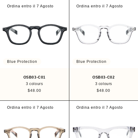
g
g
u
u
Ordina entro il 7 Agosto
Ordina entro il 7 Agosto
l
l
a
a
r
r
p
p
r
r
i
i
c
c
e
e
Blue Protection
Blue Protection
OSB03-C01
OSB03-C02
3 colours
3 colours
R
$48.00
R
$48.00
e
e
g
g
u
u
Ordina entro il 7 Agosto
Ordina entro il 7 Agosto
l
l
a
a
r
r
p
p
r
r