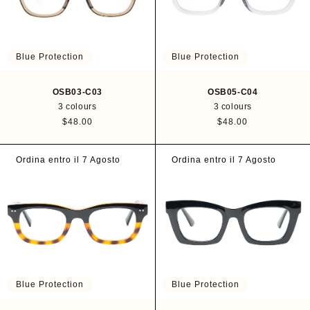
i
i
c
c
e
e
Blue Protection
Blue Protection
OSB03-C03
OSB05-C04
3 colours
3 colours
R
$48.00
R
$48.00
e
e
g
g
u
u
Ordina entro il 7 Agosto
Ordina entro il 7 Agosto
l
l
a
a
r
r
p
p
r
r
i
i
c
c
e
e
Blue Protection
Blue Protection