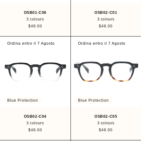
OSB01-C06
OSB02-C01
3 colours
3 colours
R
$48.00
R
$48.00
e
e
g
g
u
u
Ordina entro il 7 Agosto
Ordina entro il 7 Agosto
l
l
a
a
r
r
p
p
r
r
i
i
c
c
e
e
Blue Protection
Blue Protection
OSB02-C04
OSB02-C05
3 colours
3 colours
R
$48.00
R
$48.00
e
e