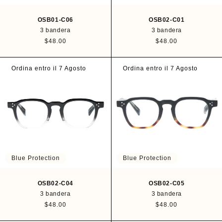
OSB01-C06
OSB02-C01
3 bandera
3 bandera
P
$48.00
P
$48.00
r
r
e
e
c
c
Ordina entro il 7 Agosto
Ordina entro il 7 Agosto
i
i
o
o
h
h
a
a
b
b
i
i
t
t
u
u
a
a
l
l
Blue Protection
Blue Protection
OSB02-C04
OSB02-C05
3 bandera
3 bandera
P
$48.00
P
$48.00
r
r