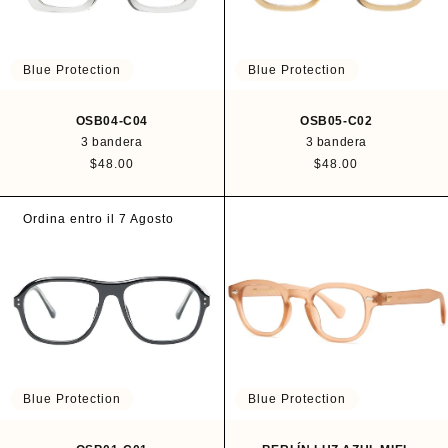
Blue Protection
Blue Protection
OSB04-C04
OSB05-C02
3 bandera
3 bandera
P
$48.00
P
$48.00
r
r
e
e
c
c
Ordina entro il 7 Agosto
i
i
o
o
h
h
a
a
b
b
i
i
t
t
u
u
a
a
l
l
Blue Protection
Blue Protection