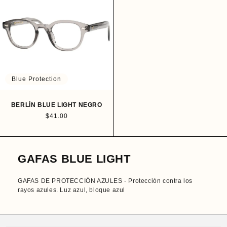
o
o
h
h
a
a
b
b
i
i
t
t
u
u
a
a
l
l
Blue Protection
BERLÍN BLUE LIGHT NEGRO
P
$41.00
r
e
c
i
GAFAS BLUE LIGHT
o
h
a
GAFAS DE PROTECCIÓN AZULES - Protección contra los
b
rayos azules. Luz azul, bloque azul
i
t
u
a