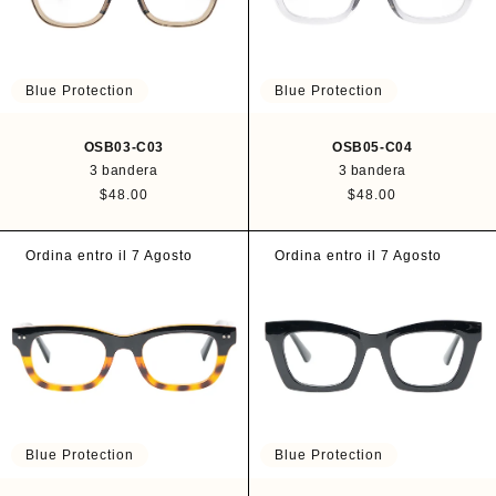
i
i
t
t
u
u
a
a
l
l
Blue Protection
Blue Protection
OSB03-C03
OSB05-C04
3 bandera
3 bandera
P
$48.00
P
$48.00
r
r
e
e
c
c
Ordina entro il 7 Agosto
Ordina entro il 7 Agosto
i
i
o
o
h
h
a
a
b
b
i
i
t
t
u
u
a
a
l
l
Blue Protection
Blue Protection