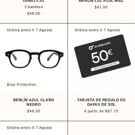
OSB01-C01
BERLÍN LUZ AZUL MIEL
3 bandera
P
$41.00
r
P
$48.00
e
r
c
e
i
c
Ordina entro il 7 Agosto
Ordina entro il 7 Agosto
o
i
h
o
a
h
b
a
i
b
t
i
u
t
a
u
l
a
l
Blue Protection
BERLÍN AZUL CLARO
TARJETA DE REGALO OS
NEGRO
GAFAS DE SOL
P
$48.00
P
A partir de $67.70
r
r
e
e
c
c
Ordina entro il 7 Agosto
i
i