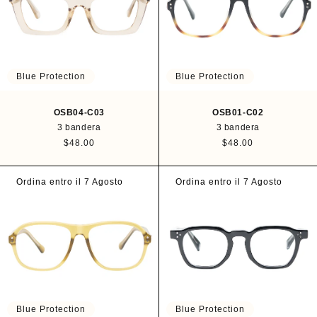
:
Blue Protection
Blue Protection
OSB04-C03
OSB01-C02
3 bandera
3 bandera
P
$48.00
P
$48.00
r
r
e
e
c
c
Ordina entro il 7 Agosto
Ordina entro il 7 Agosto
i
i
o
o
h
h
a
a
b
b
i
i
t
t
u
u
a
a
l
l
Blue Protection
Blue Protection