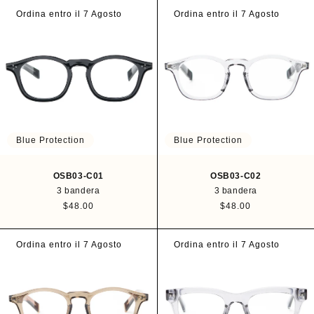
e
e
c
c
Ordina entro il 7 Agosto
Ordina entro il 7 Agosto
i
i
o
o
h
h
a
a
b
b
i
i
t
t
u
u
a
a
l
l
Blue Protection
Blue Protection
OSB03-C01
OSB03-C02
3 bandera
3 bandera
P
$48.00
P
$48.00
r
r
e
e
c
c
Ordina entro il 7 Agosto
Ordina entro il 7 Agosto
i
i
o
o
h
h
a
a
b
b