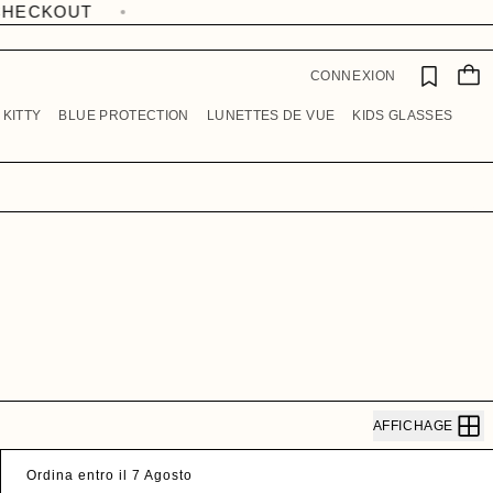
F
P
A
A
V
N
O
CONNEXION
I
R
E
I
 KITTY
BLUE PROTECTION
LUNETTES DE VUE
KIDS GLASSES
R
S
AFFICHAGE
Ordina entro il 7 Agosto