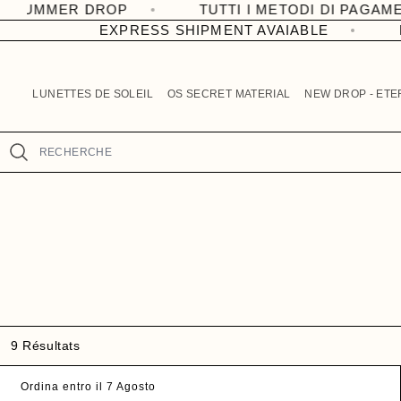
Ignorer et
DROP
TUTTI I METODI DI PAGAMENTO DISPON
R
passer au
EXPRESS SHIPMENT AVAIABLE
EX
contenu
e
a
d
LUNETTES DE SOLEIL
OS SECRET MATERIAL
NEW DROP - ETE
t
h
e
Recherche
P
r
i
v
a
c
y
P
o
9 Résultats
l
i
Ordina entro il 7 Agosto
c