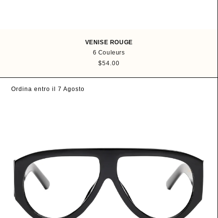
VENISE ROUGE
6 Couleurs
P
$54.00
r
i
Ordina entro il 7 Agosto
x
h
a
b
i
t
u
e
l