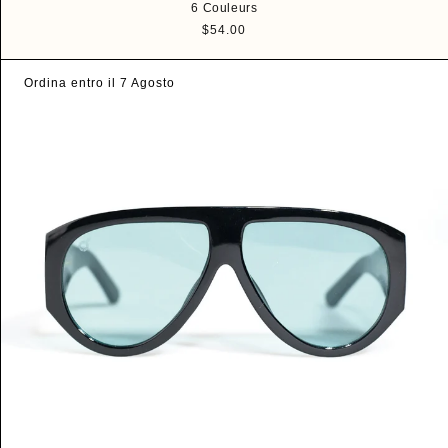
6 Couleurs
P
$54.00
r
i
Ordina entro il 7 Agosto
x
h
a
b
i
t
u
e
l