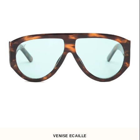
y
VENISE ECAILLE