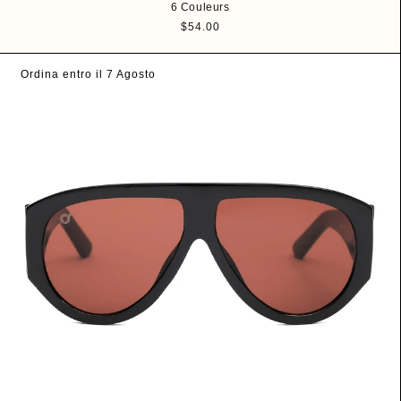
6 Couleurs
P
$54.00
r
i
Ordina entro il 7 Agosto
x
h
a
b
i
t
u
e
l