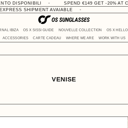
IBILI
SPEND €149 GET -20% AT CHECKOUT
PRESS SHIPMENT AVAIABLE
RNAL IBIZA
OS X SISSI GUIDE
NOUVELLE COLLECTION
OS X HELLO
ACCESSORIES
CARTE CADEAU
WHERE WE ARE
WORK WITH US
C
VENISE
O
L
L
E
C
T