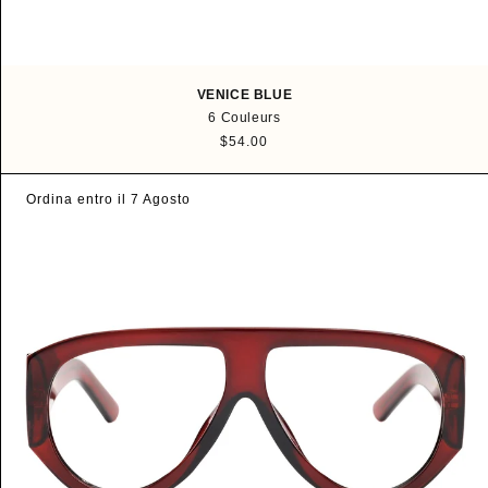
VENICE BLUE
6 Couleurs
P
$54.00
r
i
Ordina entro il 7 Agosto
x
h
a
b
i
t
u
e
l