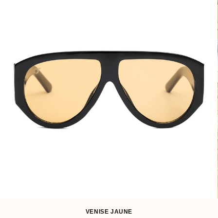
I
O
N
:
VENISE JAUNE