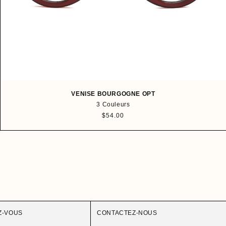
VENISE BOURGOGNE OPT
3 Couleurs
P
$54.00
r
i
x
h
a
b
i
t
u
e
Z-VOUS
CONTACTEZ-NOUS
l