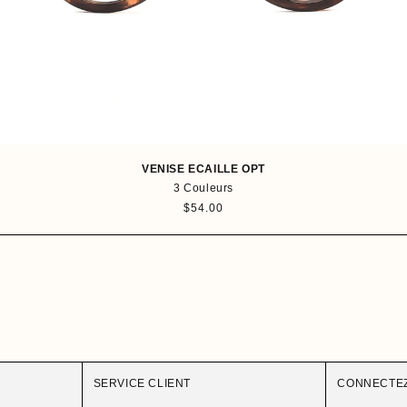
VENISE ECAILLE OPT
3 Couleurs
P
$54.00
r
i
x
h
a
b
i
t
u
e
SERVICE CLIENT
CONNECTE
l