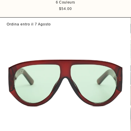
6 Couleurs
P
$54.00
r
i
Ordina entro il 7 Agosto
x
h
a
b
i
t
u
e
l