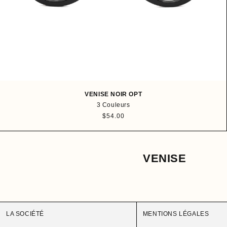
VENISE NOIR OPT
3 Couleurs
P
$54.00
r
i
x
h
VENISE
a
b
i
t
u
e
LA SOCIÉTÉ
MENTIONS LÉGALES
l