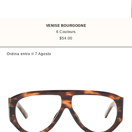
VENISE BOURGOGNE
6 Couleurs
P
$54.00
r
i
Ordina entro il 7 Agosto
x
h
a
b
i
t
u
e
l